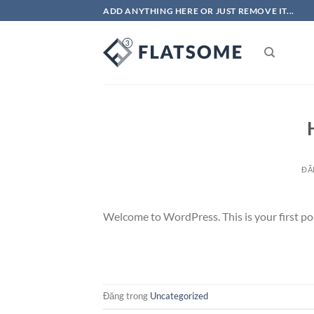
Bỏ
ADD ANYTHING HERE OR JUST REMOVE IT...
qua
nội
dung
ĐĂ
Welcome to WordPress. This is your first post.
Đăng trong
Uncategorized